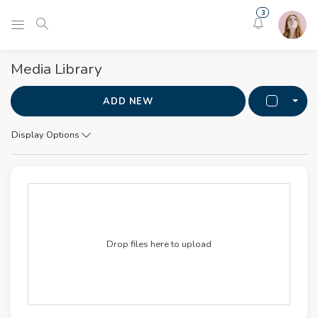
3
Media Library
ADD NEW
Togg
Display Options
Drop files here to upload